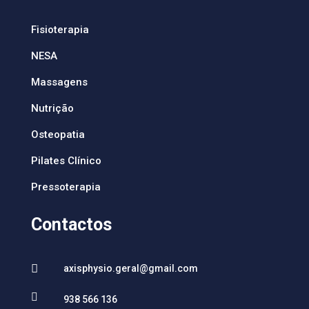
Fisioterapia
NESA
Massagens
Nutrição
Osteopatia
Pilates Clínico
Pressoterapia
Contactos

axisphysio.geral@gmail.com

938 566 136