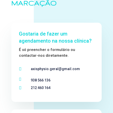
MARCAÇÃO
Gostaria de fazer um
agendamento na nossa clínica?
É só preencher o formulário ou
contactar-nos diretamente.

axisphysio.geral@gmail.com

938 566 136

212 460 164