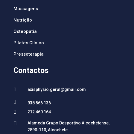
Massagens
Nutrição
Osteopatia
Pilates Clínico
Pressoterapia
Contactos

axisphysio.geral@gmail.com

938 566 136

212 460 164

Alameda Grupo Desportivo Alcochetense,
2890-110, Alcochete